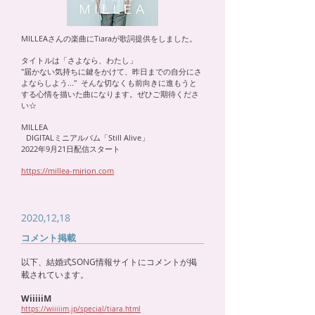
MILLEAさんの楽曲にTiaraが歌詞提供をしました。
タイトルは「さよなら、わたし」
"届かない気持ちに鍵をかけて、昨日までの自分にさ
よならしよう..." そんな切なくも前向きに進もうと
する心情を描いた曲になります。ぜひご期待くださ
い☆
MILLEA
DIGITALミニアルバム「Still Alive」
2022年9月21日配信スタート
https://millea-mirion.com
2020,12,18
コメント掲載
以下、結婚式SONG情報サイトにコメントが掲
載されています。
WiiiiiM
https://wiiiiim.jp/special/tiara.html