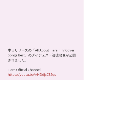
本日リリースの「All About Tiara Ⅰl / Cover
Songs Best」のダイジェスト視聴映像が公開
されました。
Tiara Official Channel
https://youtu.be/AHDdjcCS2qs
2020,10,23
インタビュー記事掲載
以下サイトにロングインタビュー記事が掲載さ
れています。学生〜下積み時代の話など、デビ