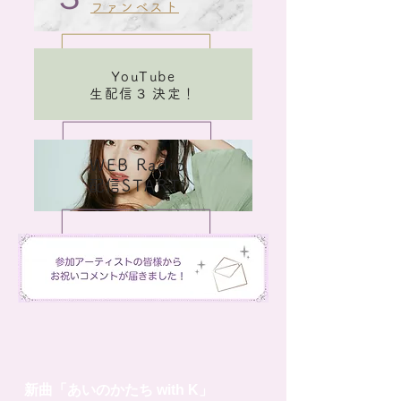
ファンベスト
YouTube
生配信３
決定！
WEB Radio
​
配信START!
新曲「あいのかたち with K」