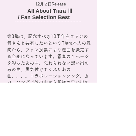
12月２日Release
All About Tiara Ⅲ
/ Fan Selection Best
第3弾は、記念すべき10周年をファンの
皆さんと共有したいというTiara本人の意
向から、ファン投票により選曲を決定す
る企画になっています。
青春の１ページ
を彩ったあの曲、忘れられない想い出の
あの曲、勇気付けてくれたあの
曲、、、。
コラボレーションソング、カ
バーソング以外の中から皆様の思い出の
曲をご投票頂き、上位30曲を収録しまし
た！