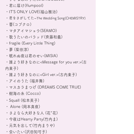
・君に届け(flumpool)
・IT’S ONLY LOVE(福山雅治)
・
君をさがしてた
~
The Wedding Song
(CHEMISTRY)
・蕾(コブクロ)
・マタアイマショウ(SEAMO)
・歌うたいのバラッド(斉藤和義)
・fragile (Every Little Thing)
・夢 (柴田淳)
・眠れぬ夜は君のせい(MISIA)
・誰より好きなのに<Message for you ver.>(古
内東子)
・誰より好きなのに<Girl ver.>(古内東子)
・アイのうた (福井舞)
・マスカラまつげ (DREAMS COME TRUE)
・樹海の糸 (Cocco)
・Squall (松本英子)
・ Alone (岡本真夜)
・さよなら大好きな人 (花*花)
・今夜はHearty Party(竹内ま)
・元気を出して(竹内まりや)
・会いたい(沢田知可子)