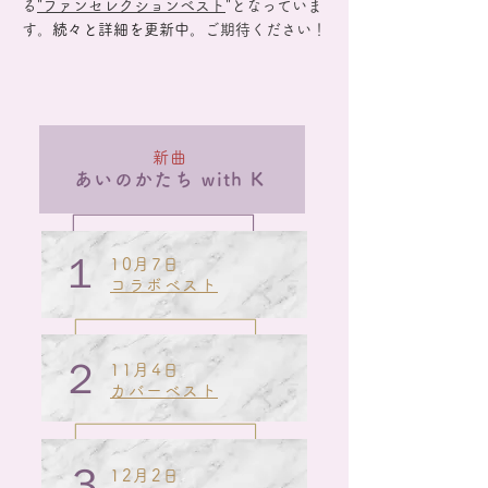
る
"ファンセレクションベスト
"となっていま
す。
続々と詳細を更新中。
ご期待ください！
新曲
あいのかたち
with K
１
10月7日
コラボベスト
２
11月4日
カバーベスト
３
12月2日