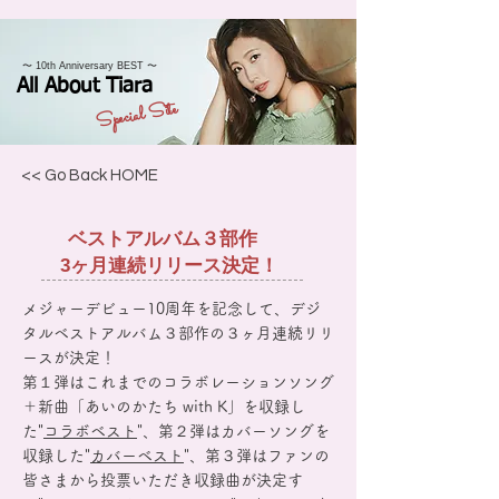
〜 10th Anniversary BEST 〜
All About Tiara
Special Site
<< Go Back HOME
ベストアルバム３部作
3ヶ月連続リリース決定！
メジャーデビュー10周年を記念して、デジ
タルベストアルバム３部作の３ヶ月連続リリ
ースが決定！
第１弾はこれまでのコラボレーションソング
＋新曲「あいのかたち with K」を収録し
た"
コラボベスト
"、第２弾はカバーソングを
収録した"
カバーベスト
"、第３弾はファンの
皆さまから投票いただき収録曲が決定す