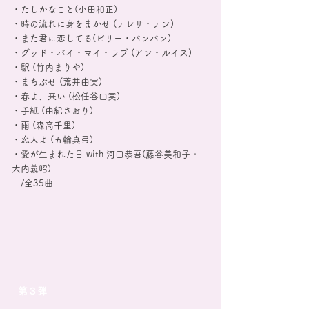
・たしかなこと(小田和正)
・時の流れに身をまかせ (テレサ・テン)
・また君に恋してる(ビリー・バンバン)
・グッド・バイ・マイ・ラブ (アン・ルイス)
・駅 (竹内まりや)
・まちぶせ (荒井由実)
・春よ、来い (松任谷由実)
・手紙 (由紀さおり)
・雨 (森高千里)
・恋人よ (五輪真弓)
・愛が生まれた日 with 河口恭吾(藤谷美和子・
大内義昭)
/全35曲
第３弾